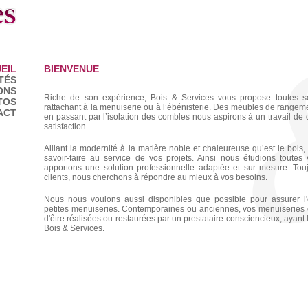
EIL
BIENVENUE
TÉS
ONS
Riche de son expérience, Bois & Services vous propose toutes so
TOS
rattachant à la menuiserie ou à l’ébénisterie. Des meubles de rangem
ACT
en passant par l’isolation des combles nous aspirons à un travail de q
satisfaction.
Alliant la modernité à la matière noble et chaleureuse qu’est le bois,
savoir-faire au service de vos projets. Ainsi nous étudions toute
apportons une solution professionnelle adaptée et sur mesure. Tou
clients, nous cherchons à répondre au mieux à vos besoins.
Nous nous voulons aussi disponibles que possible pour assurer l'
petites menuiseries. Contemporaines ou anciennes, vos menuiseries o
d'être réalisées ou restaurées par un prestataire consciencieux, ayant l
Bois & Services.